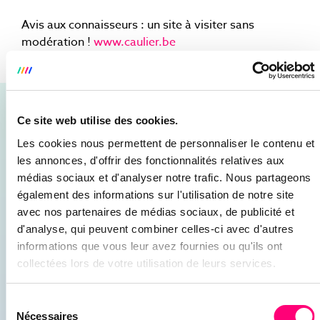
Avis aux connaisseurs : un site à visiter sans
modération !
www.caulier.be
CES ARTICLES POURRAIENT VOUS
Ce site web utilise des cookies.
INTÉRESSER
Les cookies nous permettent de personnaliser le contenu et
les annonces, d'offrir des fonctionnalités relatives aux
RETROUVEZ NOS CONSEILS, GUIDES &
médias sociaux et d'analyser notre trafic. Nous partageons
TUTORIELS POUR AMÉLIORER VOTRE
également des informations sur l'utilisation de notre site
WEBMARKETING
avec nos partenaires de médias sociaux, de publicité et
d'analyse, qui peuvent combiner celles-ci avec d'autres
informations que vous leur avez fournies ou qu'ils ont
19/06/2024
collectées lors de votre utilisation de leurs services.
Sélection
Nécessaires
du