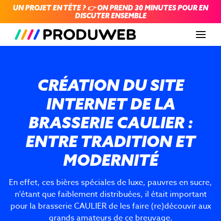
UN PROJET EN TÊTE ? 👉 ON PREND 30 MINUTES POUR EN
DISCUTER ENSEMBLE
Men
CRÉATION DU SITE
INTERNET DE LA
BRASSERIE CAULIER :
ENTRE TRADITION ET
MODERNITÉ
En effet, ces bières spéciales de luxe, pauvres en sucre,
n'étant que faiblement distribuées, il était important
pour la brasserie CAULIER de les faire (re)découvir aux
grands amateurs de ce breuvage.