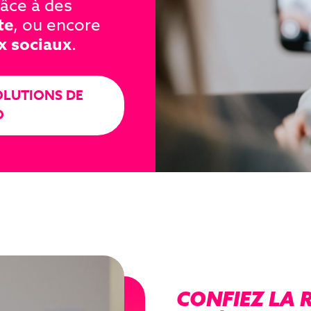
Jobs
JOB
râce à des
Donnez vie à vos idées
Nos offres d'emploi
te
, ou encore
créatives
x sociaux
.
OLUTIONS DE
O
CONFIEZ LA 