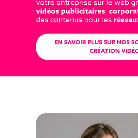
votre entreprise sur le web g
vidéos publicitaires
,
corpora
des contenus pour les
réseau
EN SAVOIR PLUS SUR NOS S
CRÉATION VIDÉ