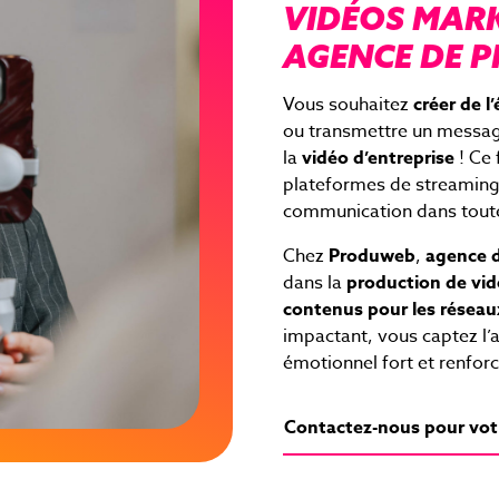
VIDÉOS MAR
AGENCE DE 
Vous souhaitez
créer de l
ou transmettre un messag
la
vidéo d’entreprise
! Ce 
plateformes de streaming :
communication dans tou
Chez
Produweb
,
agence d
dans la
production de vid
contenus pour les réseau
impactant, vous captez l’a
émotionnel fort et renfo
Contactez-nous pour vot