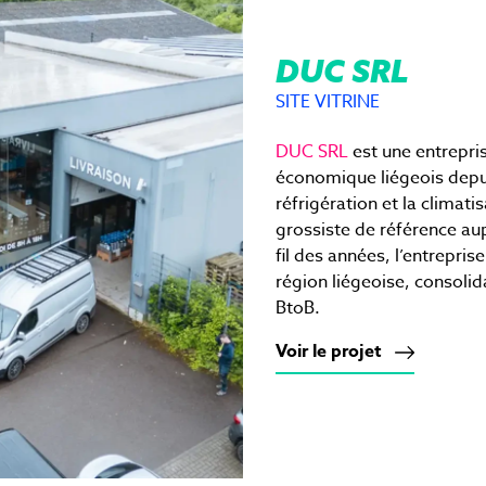
DUC SRL
SITE VITRINE
DUC SRL
est une entrepri
économique liégeois depui
réfrigération et la climat
grossiste de référence au
fil des années, l’entrepris
région liégeoise, consolid
BtoB.
Voir le projet