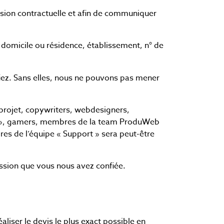
Boostez la réussite de vos
sion contractuelle et afin de communiquer
campagnes
 domicile ou résidence, établissement, n° de
iez. Sans elles, nous ne pouvons pas mener
projet, copywriters, webdesigners,
 », gamers, membres de la team ProduWeb
s de l’équipe « Support » sera peut-être
ssion que vous nous avez confiée.
liser le devis le plus exact possible en