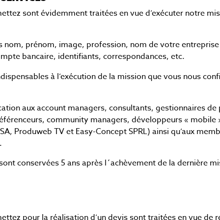
Jobs
JOB
Donnez vie à vos idées
ttez sont évidemment traitées en vue d’exécuter notre mis
Nos offres d'emploi
créatives
vos nom, prénom, image, profession, nom de votre entreprise
ompte bancaire, identifiants, correspondances, etc.
dispensables à l’exécution de la mission que vous nous conf
tion aux account managers, consultants, gestionnaires de 
éférenceurs, community managers, développeurs « mobile
SA, Produweb TV et Easy-Concept SPRL) ainsi qu’aux membre
.
ont conservées 5 ans après l´achèvement de la dernière mi
ez pour la réalisation d’un devis sont traitées en vue de réa