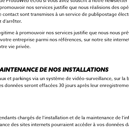
 de ProduWeb et/ou si vous avez souscrit à notre newsletter 
à promouvoir nos services justifie que nous réalisions des o
e contact sont transmises à un service de publipostage éle
 d’arrêter.
égitime à promouvoir nos services justifie que nous nous prév
ant votre entreprise parmi nos références, sur notre site inte
tre vie privée.
MAINTENANCE DE NOS INSTALLATIONS
aux et parkings via un système de vidéo-surveillance, sur la b
es données seront effacées 30 jours après leur enregistrement
ndants chargés de l’installation et de la maintenance de l’in
tenance des sites internets pourraient accéder à vos données 