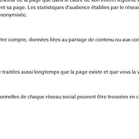
rateur de la page que dans le cadre de son intérêt légitime à 
sa page. Les statistiques d’audience établies par le résea
 anonymisée.
tre compte, données liées au partage de contenu ou aux c
traitées aussi longtemps que la page existe et que vous la v
onnelles de chaque réseau social peuvent être trouvées en cli