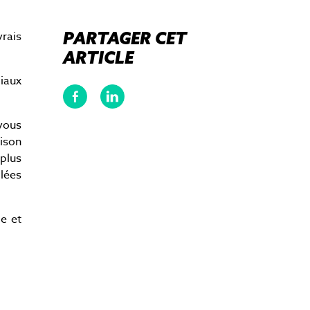
Boostez la réussite de vos
campagnes
PARTAGER CET
rais
ARTICLE
diaux
vous
aison
plus
llées
ge et