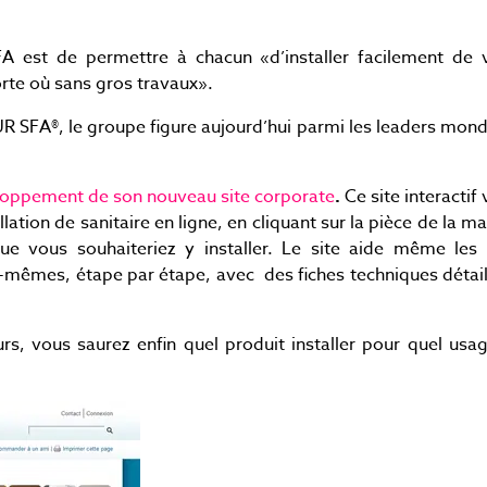
Jobs
JOB
Donnez vie à vos idées
Nos offres d'emploi
créatives
A est de permettre à chacun «d’installer facilement de v
porte où sans gros travaux».
R SFA®, le groupe figure aujourd’hui parmi les leaders mon
oppement de son nouveau site corporate
.
Ce site interactif
ation de sanitaire en ligne, en cliquant sur la pièce de la m
ue vous souhaiteriez y installer. Le site aide même les 
ux-mêmes, étape par étape, avec des fiches techniques détai
rs, vous saurez enfin quel produit installer pour quel usa