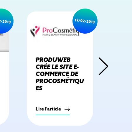
2/2013
12/02/2013
PRODUWEB
LA 
CRÉE LE SITE E-
BOU
COMMERCE DE
BIE
PROCOSMÉTIQU
SON
ES
PR
Lire l'article
Lire l