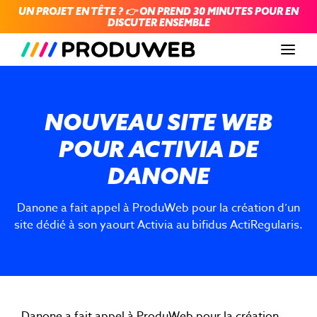
UN PROJET EN TÊTE ? 👉 ON PREND 30 MINUTES POUR EN
DISCUTER ENSEMBLE
Men
NOUVEAU SITE WEB
POUR ACTIVIA DE
DANONE
Danone a fait appel à ProduWeb pour la création d’un
site dédié à son yaourt Activia au bifidus ActiRegularis.
Danone a fait appel à ProduWeb pour la création