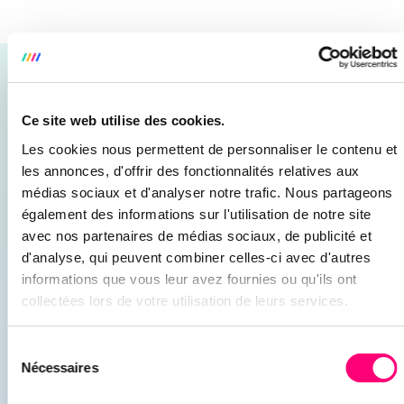
CES ARTICLES POURRAIENT VOUS
INTÉRESSER
Ce site web utilise des cookies.
Les cookies nous permettent de personnaliser le contenu et
RETROUVEZ NOS CONSEILS, GUIDES &
les annonces, d'offrir des fonctionnalités relatives aux
TUTORIELS POUR AMÉLIORER VOTRE
médias sociaux et d'analyser notre trafic. Nous partageons
WEBMARKETING
également des informations sur l'utilisation de notre site
avec nos partenaires de médias sociaux, de publicité et
d'analyse, qui peuvent combiner celles-ci avec d'autres
19/06/2024
informations que vous leur avez fournies ou qu'ils ont
collectées lors de votre utilisation de leurs services.
Sélection
Nécessaires
du
consentement