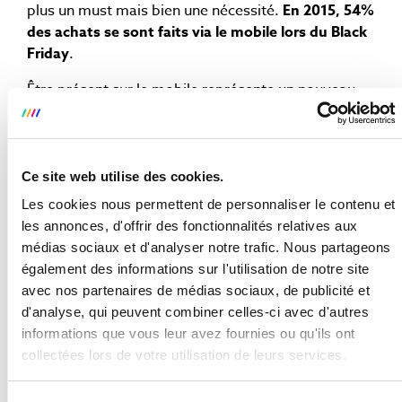
plus un must mais bien une nécessité.
En 2015, 54%
des achats se sont faits via le mobile lors du Black
Friday
.
Être présent sur le mobile représente un nouveau
canal de communication que vous ne pouvez
ignorer. Il vous permet par exemple de donner des
informations de manière contextualisée. En effet,
certains clients se rendent en magasin pour pouvoir
Ce site web utilise des cookies.
voir et toucher les produits. Dans ce même
Les cookies nous permettent de personnaliser le contenu et
magasin, ils comparent alors les prix sur internet via
les annonces, d'offrir des fonctionnalités relatives aux
leurs mobiles, et c’est là que votre E-commerce
médias sociaux et d'analyser notre trafic. Nous partageons
responsive peut faire toute la différence.
également des informations sur l'utilisation de notre site
avec nos partenaires de médias sociaux, de publicité et
3.UTILISER L’EMAIL POUR GÉNÉRER
d'analyse, qui peuvent combiner celles-ci avec d'autres
DU TRAFIC
informations que vous leur avez fournies ou qu'ils ont
On pourrait croire qu’il est mort, et pourtant
l’email
collectées lors de votre utilisation de leurs services.
a été en 2015 le premier outil de génération de
trafic lors du Black-Friday
, dépassant le