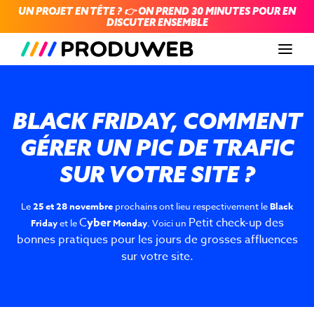
UN PROJET EN TÊTE ? 👉 ON PREND 30 MINUTES POUR EN
DISCUTER ENSEMBLE
Men
BLACK FRIDAY, COMMENT
GÉRER UN PIC DE TRAFIC
SUR VOTRE SITE ?
Le
25 et 28 novembre
prochains ont lieu respectivement le
Black
C
yber
Petit check-up des
Friday
et le
Monday
. Voici un
bonnes pratiques pour les jours de grosses affluences
sur votre site.