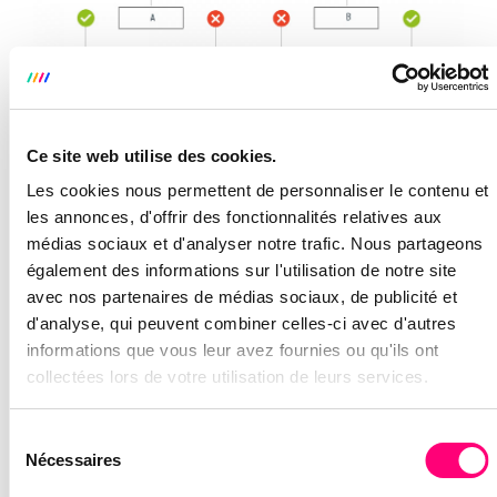
Par exemple: si l’utilisateur a ouvert le mail de
départ, alors il reçoit le mail A. Si ce n’est pas le cas,
Ce site web utilise des cookies.
il reçoit le mail B. Si dans le mail A il clique sur le
Les cookies nous permettent de personnaliser le contenu et
CTA, alors il reçoit le mail C. Et ainsi de suite.
les annonces, d'offrir des fonctionnalités relatives aux
médias sociaux et d'analyser notre trafic. Nous partageons
LES CONDITIONS
également des informations sur l'utilisation de notre site
avec nos partenaires de médias sociaux, de publicité et
Les conditions qui vont déclencher quel mail
d'analyse, qui peuvent combiner celles-ci avec d'autres
l’utilisateur va recevoir sont diverses. Il y a 2 types :
informations que vous leur avez fournies ou qu'ils ont
collectées lors de votre utilisation de leurs services.
Informations : Ce sont les informations
récoltées dans votre base de données qui vont
Sélection
déclencher un scénario. Par exemple : l’envoi
Nécessaires
du
d’un mail lorsque c’est l’anniversaire d’un
consentement