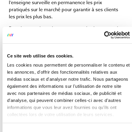
l’enseigne surveille en permanence les prix
pratiqués sur le marché pour garantir à ses clients
les prix les plus bas.
Depuis peu, l’enseigne propose également « les
meilleurs prix du web », ayant fait appel à
ProduWeb pour développer un
e-shop
. Les
développeurs e-commerce de ProduWeb sont
Ce site web utilise des cookies.
spécialisés en développement de boutiques en
ligne. Pour cet e-shop, ils ont utilisé la technologie
Les cookies nous permettent de personnaliser le contenu et
Magento
pour laquelle ils ont obtenu la certification.
les annonces, d'offrir des fonctionnalités relatives aux
médias sociaux et d'analyser notre trafic. Nous partageons
Dorénavant, il vous est donc possible de faire vos
également des informations sur l'utilisation de notre site
courses chez Trafic sur Internet. Les articles
avec nos partenaires de médias sociaux, de publicité et
commandés sont livrés au magasin de votre choix
d'analyse, qui peuvent combiner celles-ci avec d'autres
et le paiement a lieu au magasin, au prix mentionné
informations que vous leur avez fournies ou qu'ils ont
sur le site, sans frais de livraison additionnels.
collectées lors de votre utilisation de leurs services.
http://www.trafic-eshop.com/
Sélection