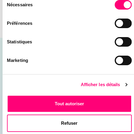
Nécessaires
du
consentement
Préférences
Statistiques
Marketing
NEWSLETTER
E-
mail
Afficher les détails
(Nécessaire)
Tout autoriser
Refuser