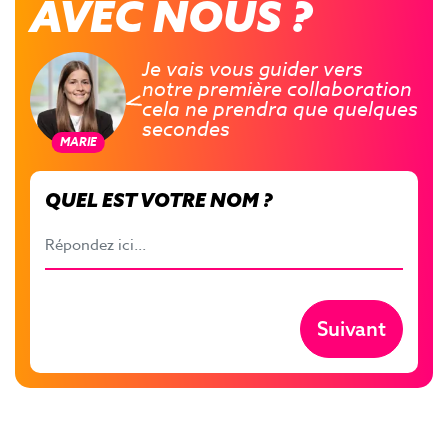
AVEC NOUS ?
Je
vais
vous
guider
vers
notre
première
collaboration
cela
ne
prendra
que
quelques
secondes
MARIE
QUEL EST VOTRE NOM ?