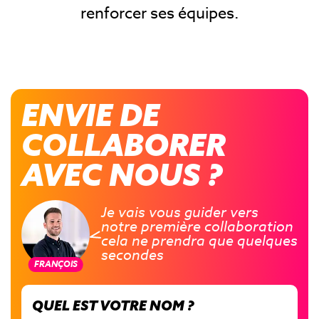
renforcer ses équipes.
ENVIE DE
COLLABORER
AVEC NOUS ?
Je
vais
vous
guider
vers
notre
première
collaboration
cela
ne
prendra
que
quelques
secondes
FRANÇOIS
QUEL EST VOTRE NOM ?