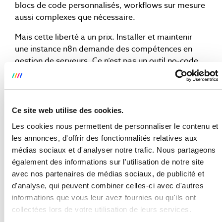
blocs de code personnalisés, workflows sur mesure
aussi complexes que nécessaire.
Mais cette liberté a un prix. Installer et maintenir
une instance n8n demande des compétences en
gestion de serveurs. Ce n’est pas un outil no-code,
c’est un outil
low-code
puissant qui suppose des
ressources techniques en interne ou un partenaire
solide.
Ce site web utilise des cookies.
n8n est le bon choix si
vous avez des compétences
Les cookies nous permettent de personnaliser le contenu et
techniques, que la souveraineté des données est
les annonces, d'offrir des fonctionnalités relatives aux
non négociable dans votre secteur, et que vous
médias sociaux et d'analyser notre trafic. Nous partageons
travaillez à un volume qui justifie l’investissement
également des informations sur l'utilisation de notre site
initial.
avec nos partenaires de médias sociaux, de publicité et
d'analyse, qui peuvent combiner celles-ci avec d'autres
LES 4 QUESTIONS À SE POSER
informations que vous leur avez fournies ou qu'ils ont
AVANT DE CHOISIR
collectées lors de votre utilisation de leurs services.