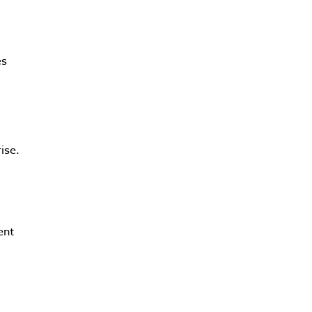
es
ise.
ent