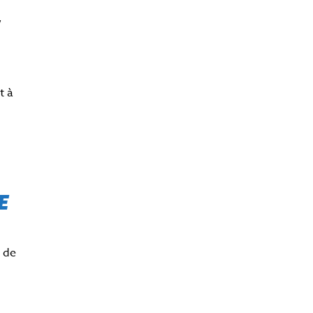
,
t à
E
 de