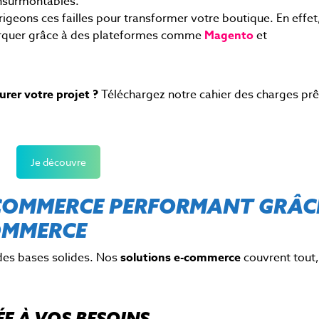
insurmontables.
rigeons ces failles pour transformer votre boutique. En effet
arquer grâce à des plateformes comme
Magento
et
urer votre projet ?
Téléchargez notre cahier des charges prê
Je découvre
 E-COMMERCE PERFORMANT GRÂC
OMMERCE
 des bases solides.
Nos
solutions e-commerce
couvrent tout,
E À VOS BESOINS