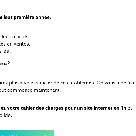
Jobs
JOB
Donnez vie à vos idées
Nos offres d'emploi
créatives
s leur première année.
 leurs clients.
tes en ventes.
lide.
eux ?
aurez plus à vous soucier de ces problèmes.
On vous aide à at
tout commence maintenant.
gez votre cahier des charges pour un site internet en 1h
et
olide.