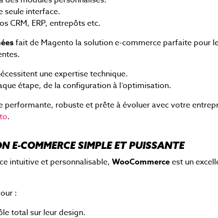
 à des modules personnalisés.
 seule interface.
vos CRM, ERP, entrepôts etc.
nées
fait de Magento la solution e-commerce parfaite pour l
entes.
nécessitent une expertise technique.
ue étape, de la configuration à l’optimisation.
 performante, robuste et prête à évoluer avec votre entrepr
to
.
N E-COMMERCE SIMPLE ET PUISSANTE
e intuitive et personnalisable,
WooCommerce
est un excell
our :
le total sur leur design.