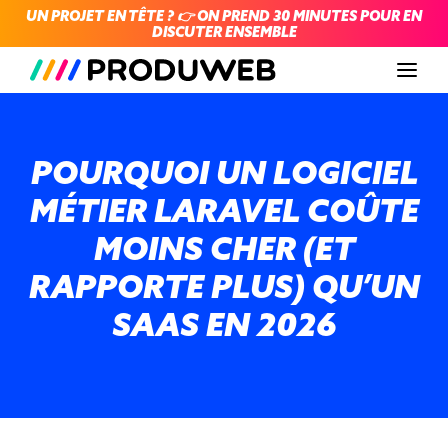
UN PROJET EN TÊTE ? 👉 ON PREND 30 MINUTES POUR EN
DISCUTER ENSEMBLE
Men
POURQUOI UN LOGICIEL
MÉTIER LARAVEL COÛTE
MOINS CHER (ET
RAPPORTE PLUS) QU’UN
SAAS EN 2026