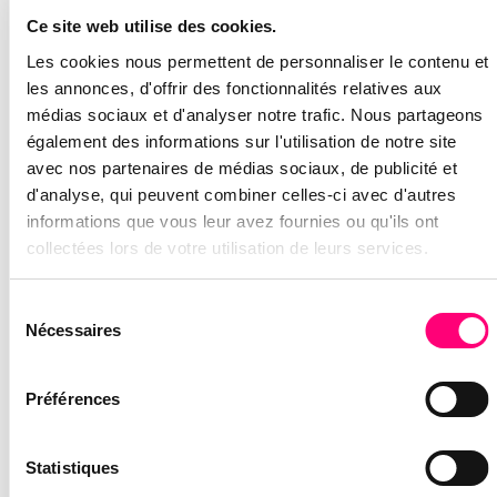
abonnement SaaS, lui, est une simple charge
Ce site web utilise des cookies.
qui disparaît si vous arrêtez de payer.
Les cookies nous permettent de personnaliser le contenu et
les annonces, d'offrir des fonctionnalités relatives aux
5. L'IA SUR-MESURE : LE NOUVEAU
médias sociaux et d'analyser notre trafic. Nous partageons
TERRAIN DE JEU
également des informations sur l'utilisation de notre site
En 2026, intégrer des agents IA dans vos processus
avec nos partenaires de médias sociaux, de publicité et
est devenu crucial. Un SaaS vous propose une IA
d'analyse, qui peuvent combiner celles-ci avec d'autres
générique « pour tout le monde ».
informations que vous leur avez fournies ou qu'ils ont
collectées lors de votre utilisation de leurs services.
Avec Laravel, nous intégrons des modèles d’IA
branchés directement sur vos données, en circuit
Sélection
fermé. Vous gagnez en précision sans jamais
Nécessaires
du
compromettre la confidentialité de vos
consentement
informations stratégiques.
Préférences
CONCLUSION : REPRENEZ LES
COMMANDES DE VOTRE BUDGET IT
Statistiques
Le SaaS est fantastique pour valider une idée