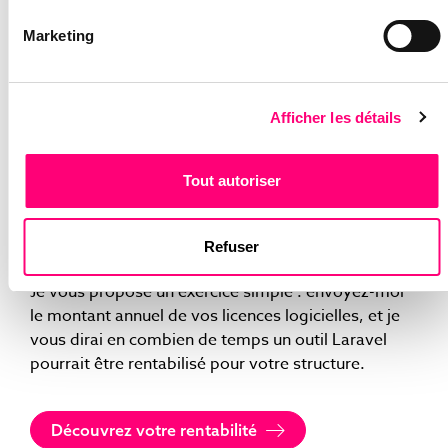
(MVP). Mais dès que votre processus métier
devient votre avantage concurrentiel, le sur-mesure
Marketing
s’impose. Ne soyez plus un simple locataire de
votre outil de travail. Devenez propriétaire de la
technologie qui fait tourner votre entreprise.
Afficher les détails
ET VOUS, QUELLE EST VOTRE
DÉPENDANCE AU SAAS ?
Tout autoriser
Vous sentez-vous limité par vos outils actuels ?
Avez-vous l’impression de payer pour des fonctions
Refuser
inutiles ?
Je vous propose un exercice simple : envoyez-moi
le montant annuel de vos licences logicielles, et je
vous dirai en combien de temps un outil Laravel
pourrait être rentabilisé pour votre structure.
Découvrez votre rentabilité