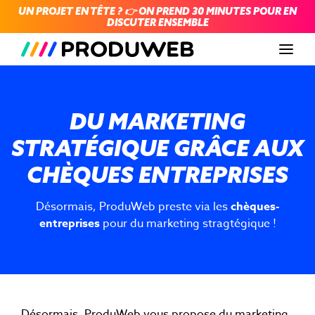
UN PROJET EN TÊTE ? 👉 ON PREND 30 MINUTES POUR EN
DISCUTER ENSEMBLE
Men
DU MARKETING
STRATÉGIQUE GRÂCE AUX
CHÈQUES ENTREPRISES
Désormais, ProduWeb preste via les
chèques-
entreprises
pour du marketing stragtégique !
Désormais, ProduWeb vous propose du marketing