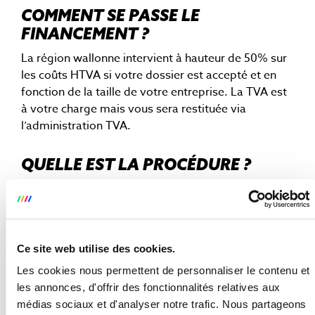
COMMENT SE PASSE LE
FINANCEMENT ?
La région wallonne intervient à hauteur de 50% sur
les coûts HTVA si votre dossier est accepté et en
fonction de la taille de votre entreprise. La TVA est
à votre charge mais vous sera restituée via
l’administration TVA.
QUELLE EST LA PROCÉDURE ?
Introduisez une demande sur le site
cheques-
entreprises.be
. Cette demande peut être faite
par nous ou par vous.
Attendez l’accord de la région wallonne
Ce site web utilise des cookies.
(maximum 5 jours).
Les cookies nous permettent de personnaliser le contenu et
Si la région wallonne donne son accord, vous
les annonces, d'offrir des fonctionnalités relatives aux
payez votre quote-part.
médias sociaux et d'analyser notre trafic. Nous partageons
Une fois la mission terminée, nous vous