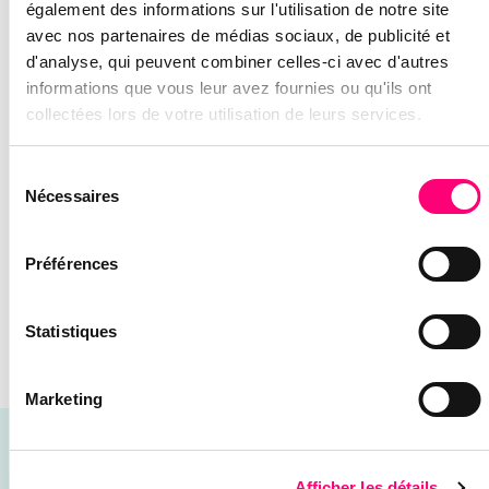
également des informations sur l'utilisation de notre site
émettons un rapport et le déposons sur la
avec nos partenaires de médias sociaux, de publicité et
plateforme.
d'analyse, qui peuvent combiner celles-ci avec d'autres
Vous pouvez alors valider le rapport et payer la
informations que vous leur avez fournies ou qu'ils ont
TVA.
collectées lors de votre utilisation de leurs services.
La région wallonne paye le solde à l’entreprise.
Vous êtes intéressé par les
chèques-entreprises
?
Sélection
Découvrez les nouveaux chèques relance par le
Nécessaires
du
numérique.
consentement
Préférences
CONTACTEZ-NOUS !
Charlotte Franquet
Statistiques
Community Manager
Marketing
CES ARTICLES POURRAIENT VOUS
Afficher les détails