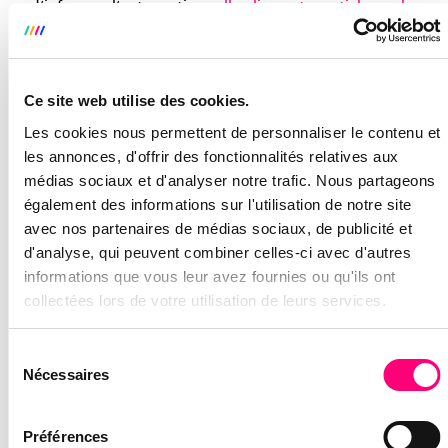
d’infos sur l’automation,
allez lire notre article sur le
sujet
.
DÉCOREZ VOTRE SITE ET VOS
Ce site web utilise des cookies.
RÉSEAUX AUX COULEURS DE
NOËL.
Les cookies nous permettent de personnaliser le contenu et
les annonces, d'offrir des fonctionnalités relatives aux
Il existe plusieurs options pour décorer votre site
médias sociaux et d'analyser notre trafic. Nous partageons
web et vos médias sociaux à l’approche de Noël.
également des informations sur l'utilisation de notre site
Vous pouvez les utiliser toutes en même temps ou
avec nos partenaires de médias sociaux, de publicité et
choisir l’option que vous préférez :
d'analyse, qui peuvent combiner celles-ci avec d'autres
informations que vous leur avez fournies ou qu'ils ont
Ajoutez des symboles de Noël à votre logo.
collectées lors de votre utilisation de leurs services.
C’est une option idéale pour ceux qui ne veulent
pas passer beaucoup de temps ou qui misent
sur la sobriété.
Sélection
Nécessaires
du
Créez une
landing page
. Il est possible de créer
consentement
un véritable chef-d’œuvre de Noël avec des
Préférences
idées de cadeaux, un contenu festif et un