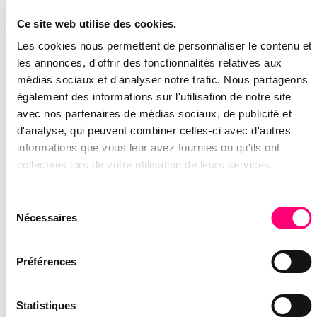
note supérieure à 4 étoiles sont clairement
Ce site web utilise des cookies.
favorisées.
Le nombre d’avis
: Plus vous en avez, plus vous
Les cookies nous permettent de personnaliser le contenu et
semblez crédible.
les annonces, d'offrir des fonctionnalités relatives aux
La fréquence
: Des avis récents indiquent que
médias sociaux et d'analyser notre trafic. Nous partageons
votre entreprise est toujours active et
également des informations sur l'utilisation de notre site
pertinente.
avec nos partenaires de médias sociaux, de publicité et
Vos réponses
: Google valorise les entreprises
d'analyse, qui peuvent combiner celles-ci avec d'autres
qui interagissent avec leurs clients.
informations que vous leur avez fournies ou qu'ils ont
collectées lors de votre utilisation de leurs services.
COMMENT OBTENIR PLUS D’AVIS
GOOGLE DE QUALITÉ ET ÉTOFFER
Sélection
VOTRE PROFIL ?
Nécessaires
du
La méthode la plus simple est de créer un lien direct
consentement
de demande d’avis depuis votre fiche Google
Préférences
Business Profile et de l’intégrer dans vos
communications post-achat (email de
remerciement, SMS, QR code sur une facture).
Statistiques