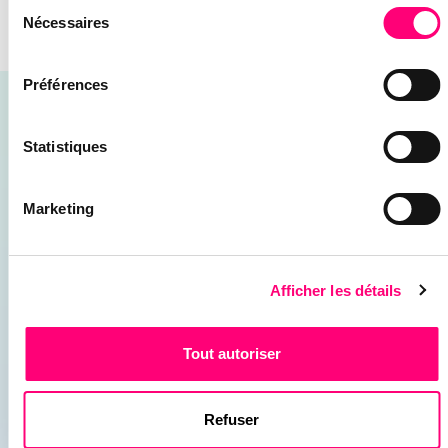
Sélection
DIGITAL
.
Nécessaires
du
consentement
Préférences
CES ARTICLES POURRAIENT VOUS
Statistiques
INTÉRESSER
RETROUVEZ NOS CONSEILS, GUIDES &
Marketing
TUTORIELS POUR AMÉLIORER VOTRE
WEBMARKETING
Afficher les détails
11/03/2026
Tout autoriser
Refuser