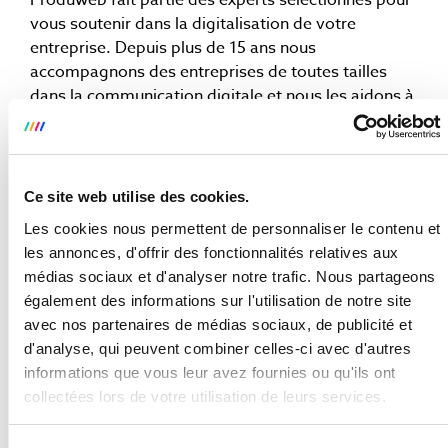
Produweb fait partie des experts sélectionnés pour
vous soutenir dans la digitalisation de votre
entreprise. Depuis plus de 15 ans nous
accompagnons des entreprises de toutes tailles
dans la communication digitale et nous les aidons à
atteindre leurs objectifs (augmenter le chiffre
d’affaires, gagner en visibilité, etc.)
Transmettez-nous votre adresse e-mail et votre
Ce site web utilise des cookies.
numéro de téléphone et nous vous contacterons
Les cookies nous permettent de personnaliser le contenu et
rapidement.
les annonces, d'offrir des fonctionnalités relatives aux
médias sociaux et d'analyser notre trafic. Nous partageons
CONTACTEZ-NOUS !
également des informations sur l'utilisation de notre site
Vous cherchez une personne de contact ?
avec nos partenaires de médias sociaux, de publicité et
d'analyse, qui peuvent combiner celles-ci avec d'autres
William Bovy se tient à votre diposition par
voir
informations que vous leur avez fournies ou qu'ils ont
l'email
ou via
LinkedIn
. N’hésitez pas à prendre
collectées lors de votre utilisation de leurs services.
directement contact avec lui, il sera disponible pour
vous en dire plus concernant le package
FIT 4