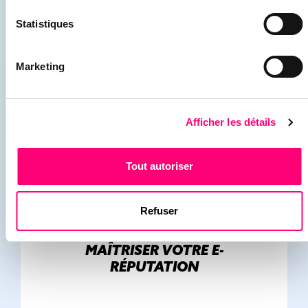
WEBMARKETING
Statistiques
Marketing
11/03/2026
Afficher les détails
Tout autoriser
Refuser
GESTION DES AVIS CLIENTS : LE
GUIDE COMPLET POUR
MAÎTRISER VOTRE E-
RÉPUTATION