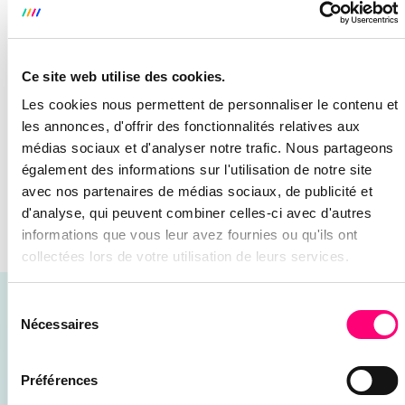
Votre réputation dépend de la qualité du produit qui
sera vendu.
Ce site web utilise des cookies.
Vous avez trouvé un grossiste et vous souhaitez
Les cookies nous permettent de personnaliser le contenu et
mettre en place une plateforme e-commerce ? Mais
les annonces, d'offrir des fonctionnalités relatives aux
comment optimiser votre process ?
médias sociaux et d'analyser notre trafic. Nous partageons
également des informations sur l'utilisation de notre site
CONTACTEZ-NOUS
avec nos partenaires de médias sociaux, de publicité et
d'analyse, qui peuvent combiner celles-ci avec d'autres
Laurent Di Carlo
informations que vous leur avez fournies ou qu'ils ont
collectées lors de votre utilisation de leurs services.
Sélection
CES ARTICLES POURRAIENT VOUS
Nécessaires
du
INTÉRESSER
consentement
Préférences
RETROUVEZ NOS CONSEILS, GUIDES &
TUTORIELS POUR AMÉLIORER VOTRE