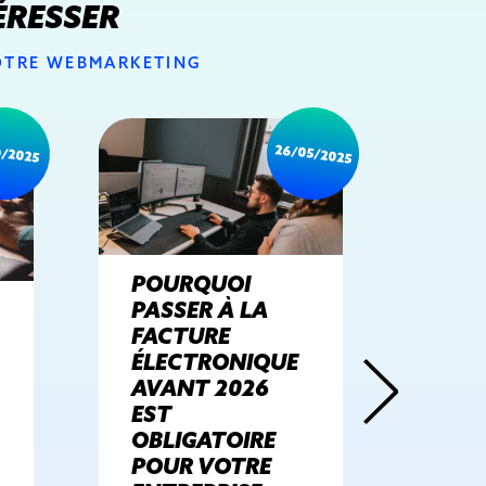
ÉRESSER
VOTRE WEBMARKETING
0/2025
26/05/2025
POURQUOI
PR
PASSER À LA
LAN
FACTURE
STA
ÉLECTRONIQUE
STU
AVANT 2026
15 
EST
ANS
OBLIGATOIRE
POUR VOTRE