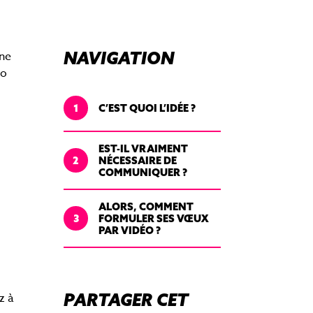
Boostez la réussite de vos
campagnes
NAVIGATION
une
éo
1
C’EST QUOI L’IDÉE ?
EST-IL VRAIMENT
2
NÉCESSAIRE DE
COMMUNIQUER ?
ALORS, COMMENT
3
FORMULER SES VŒUX
PAR VIDÉO ?
PARTAGER CET
z à