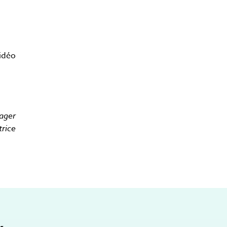
vidéo
ager
trice