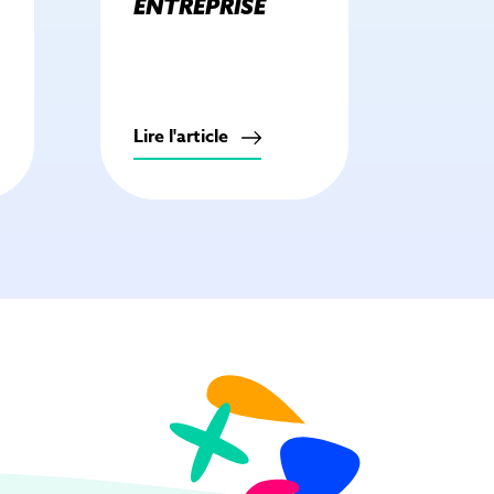
ENTREPRISE
Lire l'article
Lire l