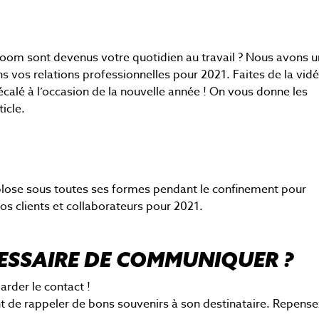
Jobs
JOB
Donnez vie à vos idées
Nos offres d'emploi
créatives
oom sont devenus votre quotidien au travail ? Nous avons 
 vos relations professionnelles pour 2021. Faites de la vid
calé à l’occasion de la nouvelle année ! On vous donne les
icle.
xplose sous toutes ses formes pendant le confinement pour
vos clients et collaborateurs pour 2021.
CESSAIRE DE COMMUNIQUER ?
arder le contact !
 de rappeler de bons souvenirs à son destinataire. Repense