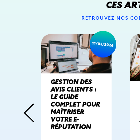
CES AR
RETROUVEZ NOS CON
26/04/2021
11/03/2026
GESTION DES
UE –
AVIS CLIENTS :
LE GUIDE
COMPLET POUR
MAÎTRISER
VOTRE E-
RÉPUTATION