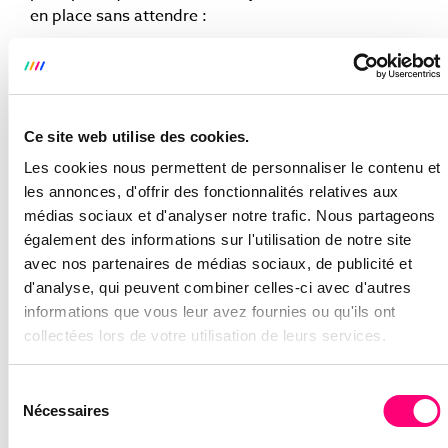
en place sans attendre :
1. intégrer les mentions légales sur toutes les pages
du site
2. ajouter les 20 informations obligatoires à livrer
Ce site web utilise des cookies.
au client dans les mentions légales et lors de
l’invitation à l’achat
Les cookies nous permettent de personnaliser le contenu et
les annonces, d'offrir des fonctionnalités relatives aux
3. créer un nouveau bouton « commande avec
médias sociaux et d'analyser notre trafic. Nous partageons
obligation de paiement »
également des informations sur l'utilisation de notre site
avec nos partenaires de médias sociaux, de publicité et
De plus, pour faire face au nouveau délai de
d'analyse, qui peuvent combiner celles-ci avec d'autres
rétraction, le commerçant devra proposer sur le
informations que vous leur avez fournies ou qu'ils ont
site un formulaire-type de rétraction pour faciliter la
collectées lors de votre utilisation de leurs services.
démarche du client.
Sélection
UNE RÉGLEMENTATION QUI
Nécessaires
du
PROFITE AUX CONSOMMATEURS
consentement